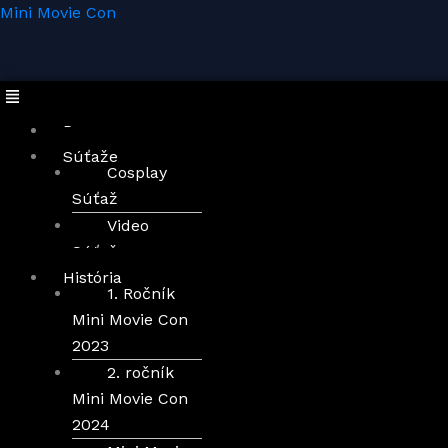
Preskočiť
Menu
Mini Movie Con
na
obsah
Domov
Súťaže
Cosplay
Súťaž
Video
Súťaž
História
1. Ročník
Mini Movie Con
2023
2. ročník
Mini Movie Con
2024