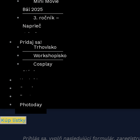
Mini Movie
Bál 2025​
3. ročník –
Naprieč
galaxiou
Pridaj sa!
Trhovisko
Workshopisko
Cosplay
Stánky
Kontakt
Cosplan
Program
Photoday
Kúp lístky
Prihlás sa, vyplň nasledujúci formulár, zaregistr